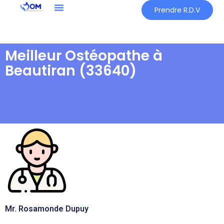
Prendre R.D.V
Meilleur Ostéopathe à
Beautiran (33640)
Mr. Rosamonde Dupuy