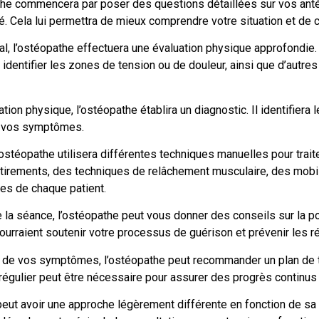
he commencera par poser des questions détaillées sur vos an
té. Cela lui permettra de mieux comprendre votre situation et de 
tial, l’ostéopathe effectuera une évaluation physique approfondie.
identifier les zones de tension ou de douleur, ainsi que d’autre
tion physique, l’ostéopathe établira un diagnostic. Il identifier
 à vos symptômes.
’ostéopathe utilisera différentes techniques manuelles pour tra
 étirements, des techniques de relâchement musculaire, des mobil
es de chaque patient.
e la séance, l’ostéopathe peut vous donner des conseils sur la p
rraient soutenir votre processus de guérison et prévenir les ré
re de vos symptômes, l’ostéopathe peut recommander un plan de tr
égulier peut être nécessaire pour assurer des progrès continus
peut avoir une approche légèrement différente en fonction de sa