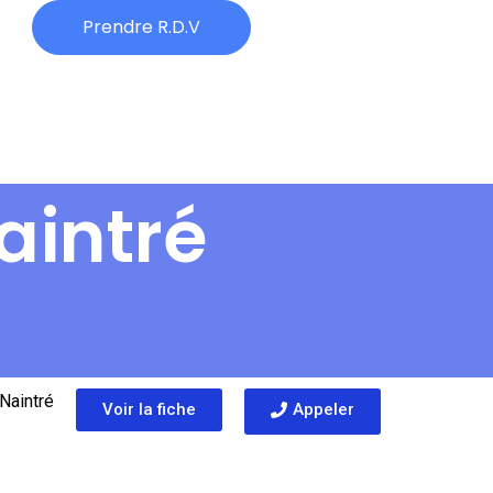
Prendre R.D.V
aintré
Naintré
Voir la fiche
Appeler