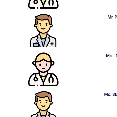
Mr. 
Mrs.
Ms. Sl