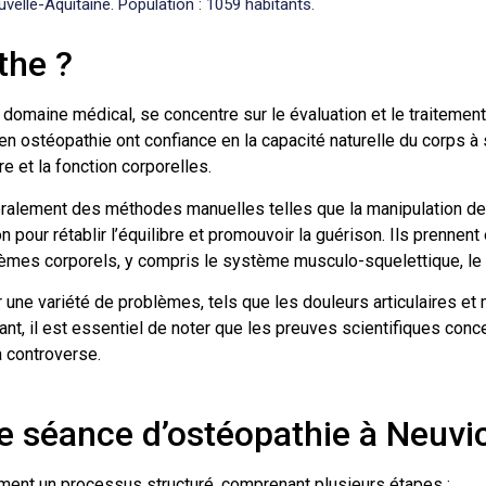
elle-Aquitaine. Population : 1059 habitants.
the ?
le domaine médical, se concentre sur le évaluation et le traitem
 ostéopathie ont confiance en la capacité naturelle du corps à 
e et la fonction corporelles.
éralement des méthodes manuelles telles que la manipulation des
n pour rétablir l’équilibre et promouvoir la guérison. Ils prenne
stèmes corporels, y compris le système musculo-squelettique, le 
r une variété de problèmes, tels que les douleurs articulaires et
nt, il est essentiel de noter que les preuves scientifiques concer
à controverse.
 séance d’ostéopathie à Neuvic
ment un processus structuré, comprenant plusieurs étapes :