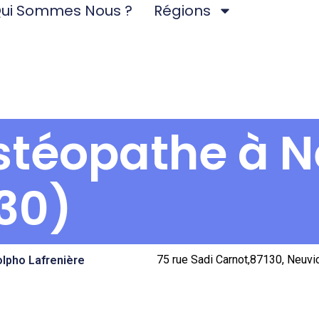
ui Sommes Nous ?
Régions
Ostéopathe à 
130)
75 rue Sadi Carnot,87130, Neuvic
olpho Lafrenière