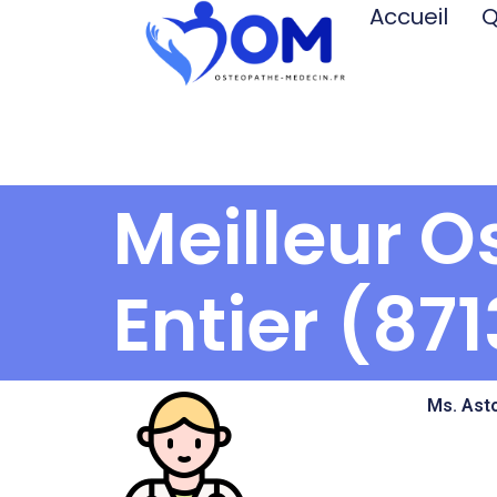
Accueil
Q
Meilleur 
Entier (87
Ms. Ast