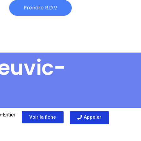
Prendre R.D.V
Neuvic-
-Entier
Voir la fiche
Appeler