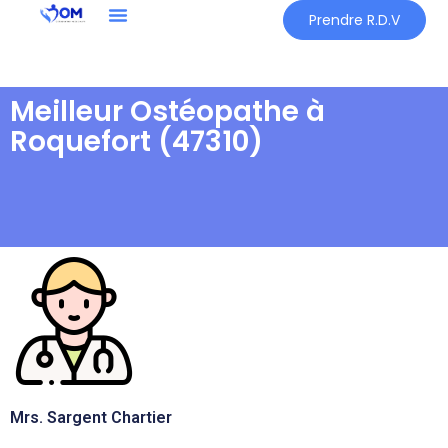
Prendre R.D.V
Meilleur Ostéopathe à
Roquefort (47310)
Mrs. Sargent Chartier